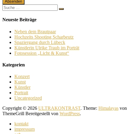
Absenden
Neueste Beiträge
Neben dem Brautpaar
Hochzeits Shooting Scharbeutz
Spaziergang durch Lübeck
Künstlerin Ulrike Traub im Porträt
Fotosession „Licht & Kunst“
Kategorien
Konzert
Kunst
Künstler
Portrait
Uncategorized
Copyright © 2026
ULTRAKONTRAST
. Theme:
Himalayas
von
ThemeGrill Bereitgestellt von
WordPress
.
kontakt
impressum